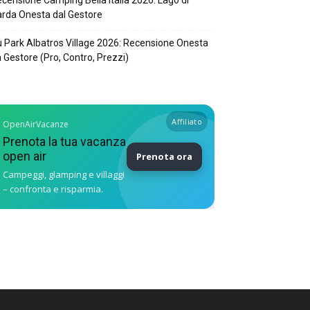
censione Camping Bella Italia 2026: Lago di
rda Onesta dal Gestore
 Park Albatros Village 2026: Recensione Onesta
 Gestore (Pro, Contro, Prezzi)
Affiliato
OpenAirVacanze
Prenota la tua vacanza
open air
Prenota ora
Campeggi, glamping e villaggi
– confronta e risparmia.