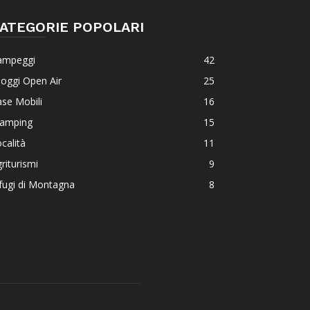
ATEGORIE POPOLARI
ampeggi
42
loggi Open Air
25
se Mobili
16
lamping
15
calità
11
riturismi
9
fugi di Montagna
8