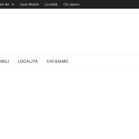
en Air
Case Mobili
Località
Chi siamo
BILI
LOCALITÀ
CHI SIAMO