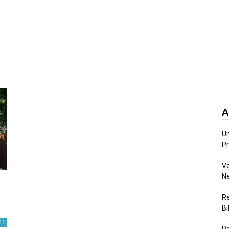
A
Un
Pr
Ve
Ne
Re
Bi
11