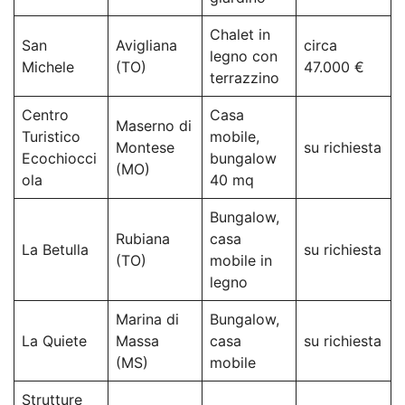
Chalet in
San
Avigliana
circa
legno con
Michele
(TO)
47.000 €
terrazzino
Centro
Casa
Maserno di
Turistico
mobile,
Montese
su richiesta
Ecochiocci
bungalow
(MO)
ola
40 mq
Bungalow,
Rubiana
casa
La Betulla
su richiesta
(TO)
mobile in
legno
Marina di
Bungalow,
La Quiete
Massa
casa
su richiesta
(MS)
mobile
Strutture