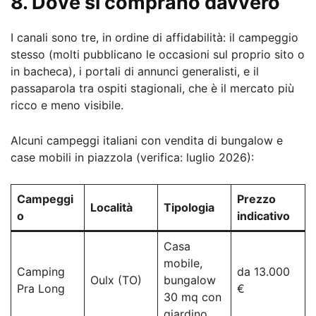
8. Dove si comprano davvero
I canali sono tre, in ordine di affidabilità: il campeggio
stesso (molti pubblicano le occasioni sul proprio sito o
in bacheca), i portali di annunci generalisti, e il
passaparola tra ospiti stagionali, che è il mercato più
ricco e meno visibile.
Alcuni campeggi italiani con vendita di bungalow e
case mobili in piazzola (verifica: luglio 2026):
Campeggi
Prezzo
Località
Tipologia
o
indicativo
Casa
mobile,
Camping
da 13.000
Oulx (TO)
bungalow
Pra Long
€
30 mq con
giardino