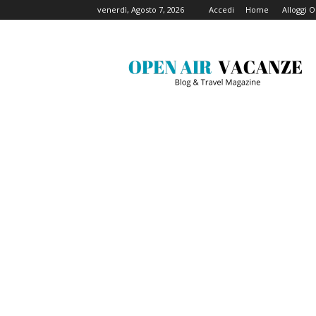
venerdì, Agosto 7, 2026
Accedi
Home
Alloggi 
Open
Air
Vacanze