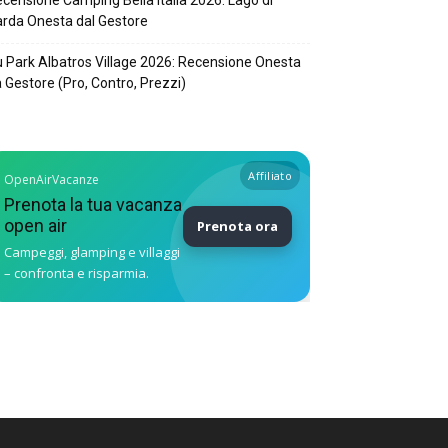
censione Camping Bella Italia 2026: Lago di
rda Onesta dal Gestore
 Park Albatros Village 2026: Recensione Onesta
 Gestore (Pro, Contro, Prezzi)
Affiliato
OpenAirVacanze
Prenota la tua vacanza
open air
Prenota ora
Campeggi, glamping e villaggi
– confronta e risparmia.