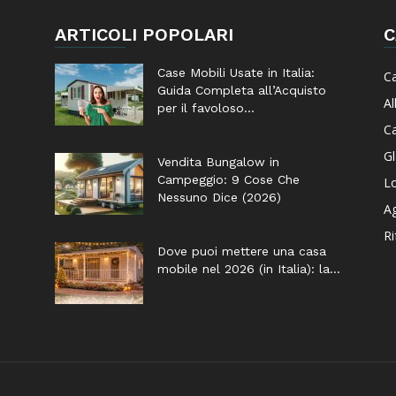
ARTICOLI POPOLARI
C
Case Mobili Usate in Italia:
C
Guida Completa all’Acquisto
Al
per il favoloso...
Ca
G
Vendita Bungalow in
Campeggio: 9 Cose Che
Lo
Nessuno Dice (2026)
Ag
Ri
Dove puoi mettere una casa
mobile nel 2026 (in Italia): la...