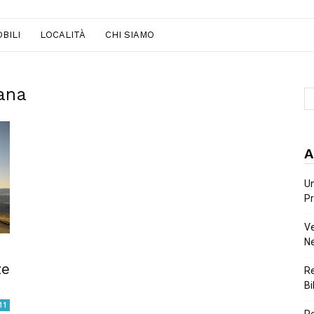
BILI
LOCALITÀ
CHI SIAMO
cana
A
Un
Pr
Ve
Ne
ze
Re
Bi
11