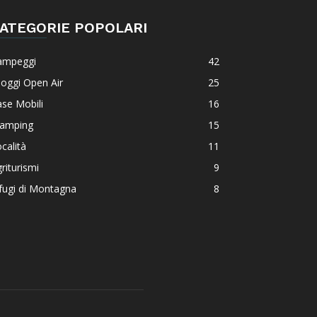
ATEGORIE POPOLARI
ampeggi
42
loggi Open Air
25
se Mobili
16
lamping
15
calità
11
riturismi
9
fugi di Montagna
8