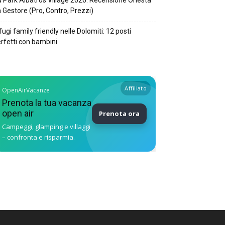
 Park Albatros Village 2026: Recensione Onesta
 Gestore (Pro, Contro, Prezzi)
fugi family friendly nelle Dolomiti: 12 posti
rfetti con bambini
Affiliato
OpenAirVacanze
Prenota la tua vacanza
open air
Prenota ora
Campeggi, glamping e villaggi
– confronta e risparmia.