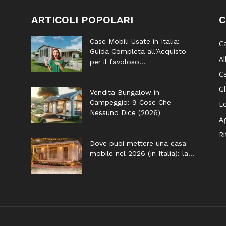
ARTICOLI POPOLARI
C
Case Mobili Usate in Italia:
C
Guida Completa all’Acquisto
Al
per il favoloso...
Ca
G
Vendita Bungalow in
Campeggio: 9 Cose Che
Lo
Nessuno Dice (2026)
Ag
Ri
Dove puoi mettere una casa
mobile nel 2026 (in Italia): la...