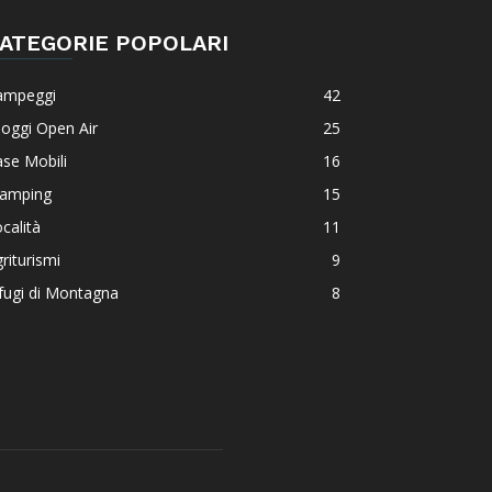
ATEGORIE POPOLARI
ampeggi
42
loggi Open Air
25
se Mobili
16
lamping
15
calità
11
riturismi
9
fugi di Montagna
8