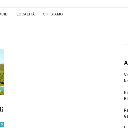
BILI
LOCALITÀ
CHI SIAMO
A
Ve
Ne
Re
Bi
li
Re
Ga
0