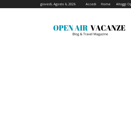
giovedì, Agosto 6, 2026
Accedi
Home
Alloggi O
Open
Air
Vacanze