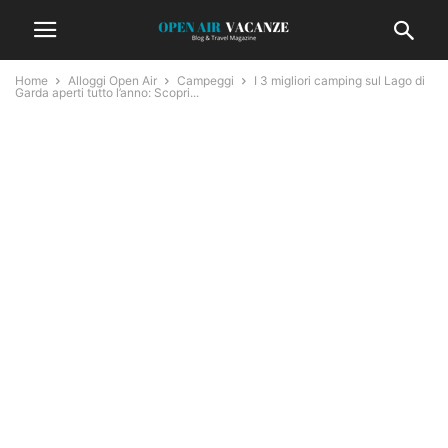
Home
Alloggi Open Air
Campeggi
I 3 migliori camping sul Lago di
Garda aperti tutto l’anno: Scopri...