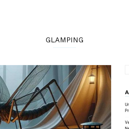
GLAMPING
A
Un
Pr
Ve
Ne