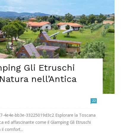
ping Gli Etruschi
Natura nell’Antica
22
607-4e4e-bb3e-33225019d3c2 Esplorare la Toscana
a ed affascinante come il Glamping Gli Etruschi
l comfort...