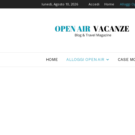
lunedì, Agosto 10, 2026
Accedi
Home
Alloggi O
Open
Air
Vacanze
HOME
ALLOGGI OPEN AIR
CASE MO