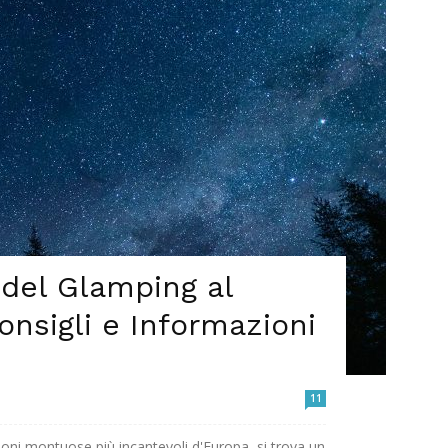
 del Glamping al
onsigli e Informazioni
11
ioni montuose più incantevoli d'Europa, si trova un