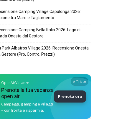
censione Camping Village Capalonga 2026:
bione tra Mare e Tagliamento
censione Camping Bella Italia 2026: Lago di
rda Onesta dal Gestore
 Park Albatros Village 2026: Recensione Onesta
 Gestore (Pro, Contro, Prezzi)
Affiliato
OpenAirVacanze
Prenota la tua vacanza
open air
Prenota ora
Campeggi, glamping e villaggi
– confronta e risparmia.