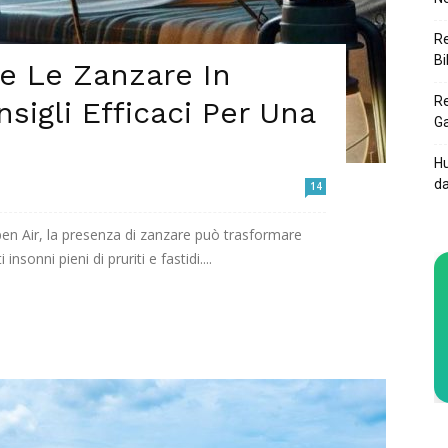
Re
Bi
e Le Zanzare In
Re
sigli Efficaci Per Una
Ga
Hu
da
14
n Air, la presenza di zanzare può trasformare
insonni pieni di pruriti e fastidi....