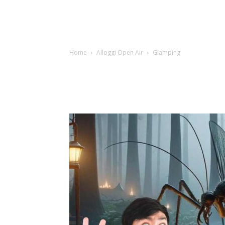
Home
Alloggi Open Air
Glamping