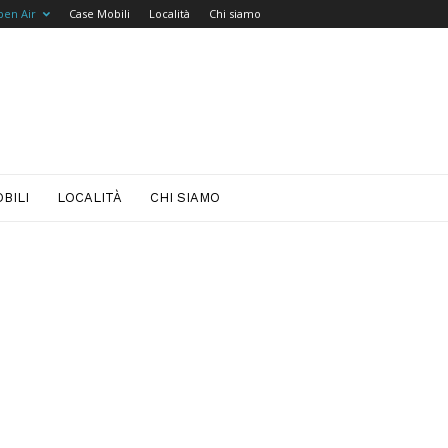
pen Air
Case Mobili
Località
Chi siamo
BILI
LOCALITÀ
CHI SIAMO