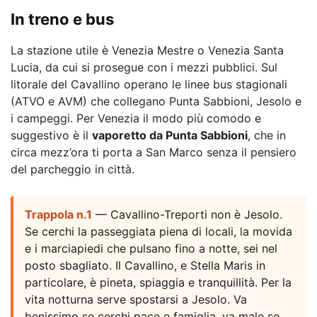
In treno e bus
La stazione utile è Venezia Mestre o Venezia Santa
Lucia, da cui si prosegue con i mezzi pubblici. Sul
litorale del Cavallino operano le linee bus stagionali
(ATVO e AVM) che collegano Punta Sabbioni, Jesolo e
i campeggi. Per Venezia il modo più comodo e
suggestivo è il
vaporetto da Punta Sabbioni
, che in
circa mezz’ora ti porta a San Marco senza il pensiero
del parcheggio in città.
Trappola n.1
— Cavallino-Treporti non è Jesolo.
Se cerchi la passeggiata piena di locali, la movida
e i marciapiedi che pulsano fino a notte, sei nel
posto sbagliato. Il Cavallino, e Stella Maris in
particolare, è pineta, spiaggia e tranquillità. Per la
vita notturna serve spostarsi a Jesolo. Va
benissimo se cerchi pace e famiglia, va male se