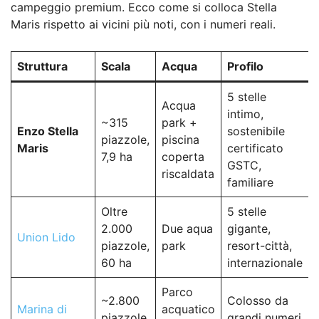
campeggio premium. Ecco come si colloca Stella
Maris rispetto ai vicini più noti, con i numeri reali.
Struttura
Scala
Acqua
Profilo
5 stelle
Acqua
intimo,
~315
park +
Enzo Stella
sostenibile
piazzole,
piscina
Maris
certificato
7,9 ha
coperta
GSTC,
riscaldata
familiare
Oltre
5 stelle
2.000
Due aqua
gigante,
Union Lido
piazzole,
park
resort-città,
60 ha
internazionale
Parco
~2.800
Colosso da
Marina di
acquatico
piazzole,
grandi numeri