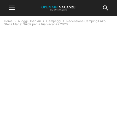
Home
Alloggi Open Air
Campeggi
Recensione Camping Enzo
Stella Maris: Guida per la tua vacanza 2026