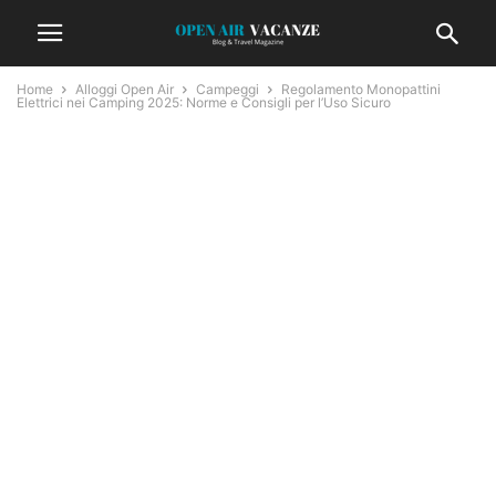
Home
Alloggi Open Air
Campeggi
Regolamento Monopattini
Elettrici nei Camping 2025: Norme e Consigli per l’Uso Sicuro