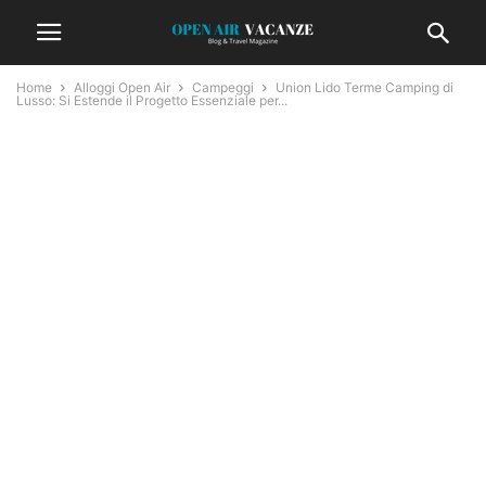
Home
Alloggi Open Air
Campeggi
Union Lido Terme Camping di
Lusso: Si Estende il Progetto Essenziale per...